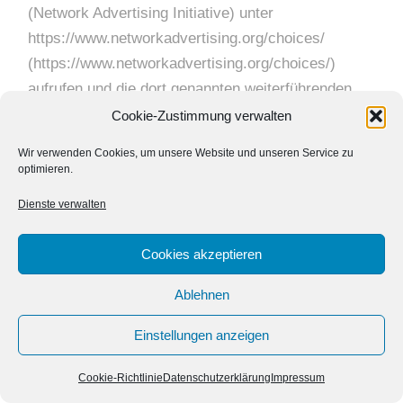
(Network Advertising Initiative) unter
https://www.networkadvertising.org/choices/
(https://www.networkadvertising.org/choices/)
aufrufen und die dort genannten weiterführenden
Information zum Opt-Out umsetzen.
Cookie-Zustimmung verwalten
Nähere Informationen zu Google Remarketing
Wir verwenden Cookies, um unsere Website und unseren Service zu
sowie die dazugehörige Datenschutzerklärung
optimieren.
finden Sie unter:
Dienste verwalten
https://www.google.com/privacy/ads/
(https://www.google.com/privacy/ads/)
Cookies akzeptieren
Verwendung von Google Adwords Conversion-
Ablehnen
Tracking
Einstellungen anzeigen
Wir verwenden auf unserer Website das Online-
Werbeprogramm „Google AdWords“ und in diesem
Cookie-Richtlinie
Datenschutzerklärung
Impressum
Rahmen Conversion-Tracking