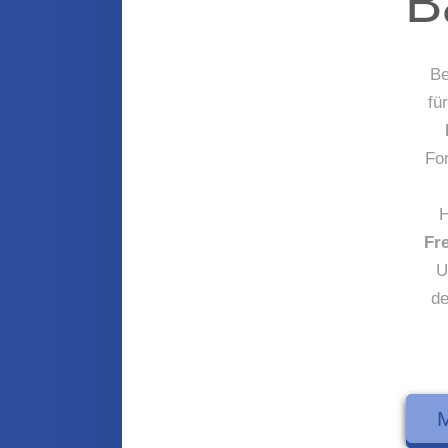
B
Be
fü
Fo
H
Fr
U
de
M