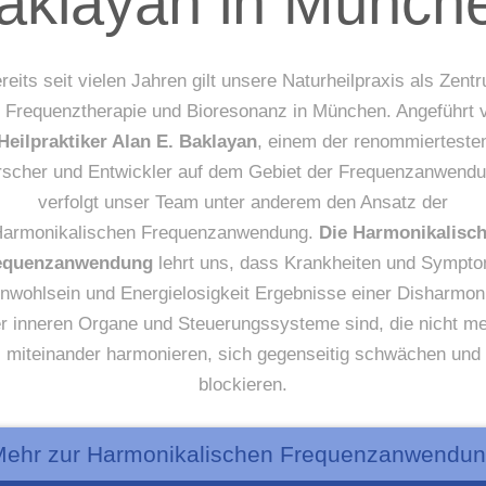
aklayan in Münch
reits seit vielen Jahren gilt unsere Naturheilpraxis als Zent
r Frequenztherapie und Bioresonanz in München. Angeführt 
Heilpraktiker Alan E. Baklayan
, einem der renommierteste
rscher und Entwickler auf dem Gebiet der Frequenzanwendu
verfolgt unser Team unter anderem den Ansatz der
armonikalischen Frequenzanwendung.
Die Harmonikalisc
equenzanwendung
lehrt uns, dass Krankheiten und Sympt
nwohlsein und Energielosigkeit Ergebnisse einer Disharmon
r inneren Organe und Steuerungssysteme sind, die nicht m
miteinander harmonieren, sich gegenseitig schwächen und
blockieren.
ehr zur Harmonikalischen Frequenzanwendu