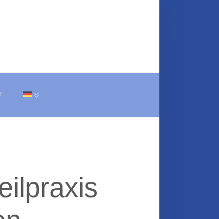
T
ilpraxis