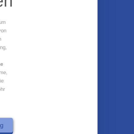
en
rum
von
n
ng,
he
ome,
ie
ehr
ng