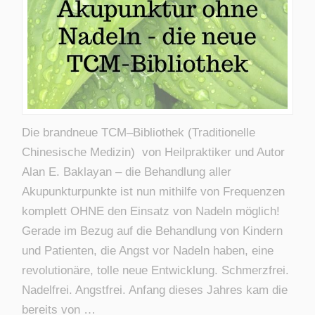
Die brandneue TCM–Bibliothek (Traditionelle
Chinesische Medizin) von Heilpraktiker und Autor
Alan E. Baklayan – die Behandlung aller
Akupunkturpunkte ist nun mithilfe von Frequenzen
komplett OHNE den Einsatz von Nadeln möglich!
Gerade im Bezug auf die Behandlung von Kindern
und Patienten, die Angst vor Nadeln haben, eine
revolutionäre, tolle neue Entwicklung. Schmerzfrei.
Nadelfrei. Angstfrei. Anfang dieses Jahres kam die
bereits von …