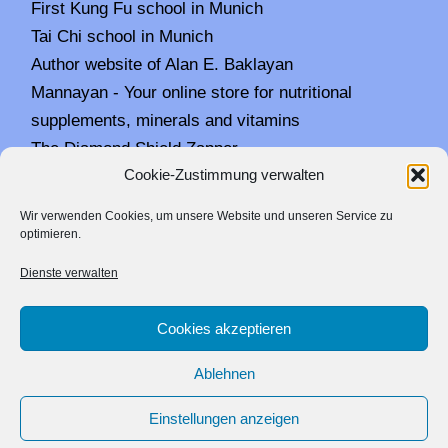
First Kung Fu school in Munich
Tai Chi school in Munich
Author website of Alan E. Baklayan
Mannayan - Your online store for nutritional
supplements, minerals and vitamins
The Diamond Shield Zapper
Cookie-Zustimmung verwalten
Trikombin - The trimensional frequency device by
Alan Baklayan
Wir verwenden Cookies, um unsere Website und unseren Service zu
optimieren.
Dienste verwalten
Facebook
YouTube
Cookies akzeptieren
IMPRESSUM
HAFTUNGSAUSSCHLUSS
WIDERRUFSRECHT
COOKIE-RICHTLINIE
Ablehnen
VERTRAG WIDERRUFEN
DATENSCHUTZERKLÄRUNG
Einstellungen anzeigen